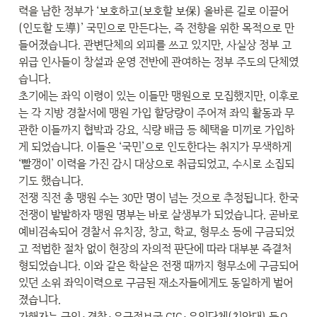
력을 남한 정부가 ‘보호하고(보호할 보保) 올바른 길로 이끌어
(인도할 도導)’ 국민으로 만든다는, 즉 전향을 위한 목적으로 만
들어졌습니다. 관변단체의 외피를 쓰고 있지만, 사실상 정부 고
위급 인사들이 창설과 운영 전반에 관여하는 정부 주도의 단체였
습니다.

초기에는 좌익 이령이 있는 이들만 맹원으로 모집했지만, 이후로
는 각 지방 경찰서에 맹원 가입 할당량이 주어져 좌익 활동과 무
관한 이들까지 협박과 강요, 식량 배급 등 혜택을 미끼로 가입하
게 되었습니다. 이들은 ‘국민’으로 인도한다는 취지가 무색하게 
‘빨갱이’ 이력을 가진 감시 대상으로 취급되었고, 수시로 소집되
기도 했습니다.

전쟁 직전 총 맹원 수는 30만 명이 넘는 것으로 추정됩니다. 한국
전쟁이 발발하자 맹원 명부는 바로 살생부가 되었습니다. 곧바로 
예비검속되어 경찰서 유치장, 창고, 학교, 형무소 등에 구금되었
고 적법한 절차 없이 현장의 자의적 판단에 따라 대부분 즉결처
형되었습니다. 이와 같은 학살은 전쟁 때까지 형무소에 구금되어 
있던 소위 좌익이력으로 구금된 재소자들에게도 동일하게 벌어
졌습니다.

가해자는 군인·경찰·육군정보국 CIC·우익단체(치안대) 등으