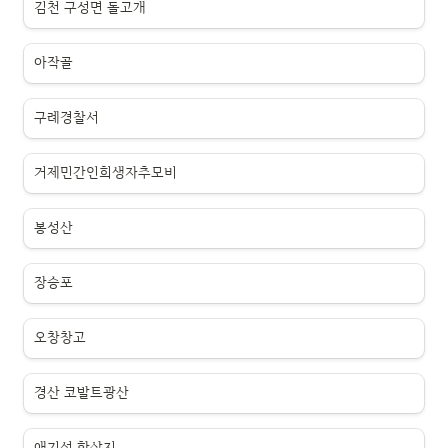
김천 구성면 돌고개
아작골
구례경찰서
거제민간인희생자추모비
봉성산
장승포
오창창고
경산 코발트광산
애기섬 학살지