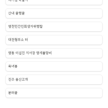
산내 골령골
영천민간인희생자위령탑
대전형무소 터
영동 이섭진 지서장 영세불망비
옥녀봉
진주 용산고개
분터골