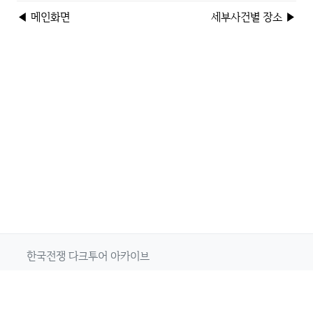
◀ 메인화면
세부사건별 장소 ▶
한국전쟁 다크투어 아카이브
열린군대를위한시민연대
▼