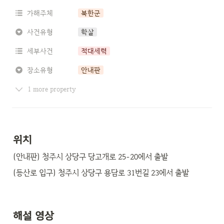
가해주체
북한군
사건유형
학살
세부사건
적대세력
장소유형
안내판
1 more property
위치
(안내판) 청주시 상당구 당고개로 25-20에서 출발
(등산로 입구) 청주시 상당구 용담로 31번길 23에서 출발
해설 영상