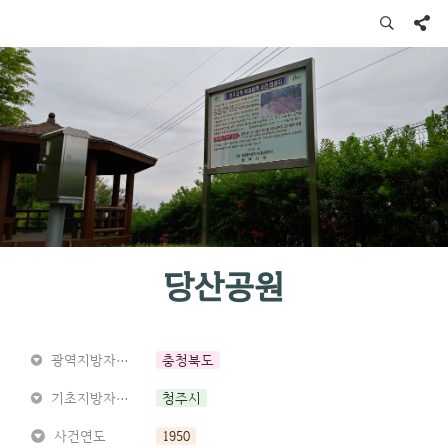
당산공원
광역지방자치단체
충청북도
기초지방자치단체
청주시
사건연도
1950