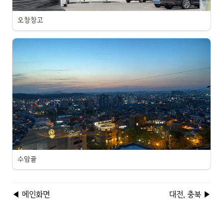
오창창고
수암골
◀ 메인화면
대전, 충북 ▶