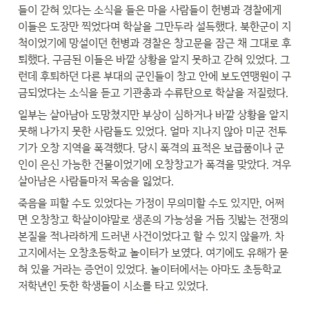
들이 갇혀 있다는 소식을 들은 마을 사람들이 헌병과 경찰에게 
이들은 도장만 찍었다며 학살을 그만두라 설득했다. 북한군이 지
척이었기에 망설이던 헌병과 경찰은 창고문을 잠근 채 그대로 후
퇴했다. 구금된 이들은 바깥 상황을 알지 못하고 갇혀 있었다. 그
런데 후퇴하던 다른 부대의 군인들이 창고 안에 보도연맹원이 구
금되었다는 소식을 듣고 기관총과 수류탄으로 학살을 저질렀다.
일부는 살아남아 도망쳤지만 부상이 심하거나 바깥 상황을 알지 
못해 나가지 못한 사람들도 있었다. 얼마 지나지 않아 미군 전투
기가 오창 지역을 폭격했다. 당시 폭격의 표적은 보급품이나 군
인이 은신 가능한 건물이었기에 오창창고가 폭격을 맞았다. 겨우 
살아남은 사람들마저 목숨을 잃었다.
죽음을 피할 수도 있었다는 가정이 무의미할 수도 있지만, 어쩌
면 오창창고 학살이야말로 생존의 가능성을 거듭 짓밟는 전쟁의 
본질을 적나라하게 드러낸 사건이었다고 할 수 있지 않을까. 차
고지에서는 오창초등학교 놀이터가 보였다. 여기에도 유해가 묻
혀 있을 거라는 증언이 있었다. 놀이터에서는 아마도 초등학교 
저학년인 듯한 학생들이 시소를 타고 있었다.