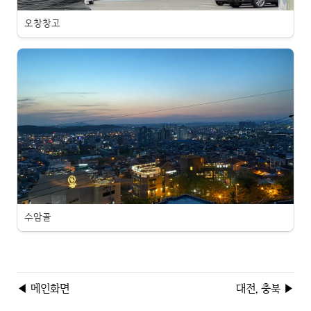
오창창고
수암골
◀ 메인화면
대전, 충북 ▶