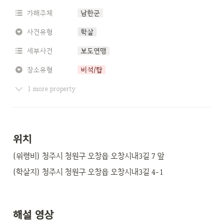
가해주체
남한군
사건유형
학살
세부사건
보도연맹
장소유형
비석/탑
1 more property
위치
(위령비) 청주시 청원구 오창읍 오창시내3길 7 앞
(학살지) 청주시 청원구 오창읍 오창시내3길 4-1
해설 영상