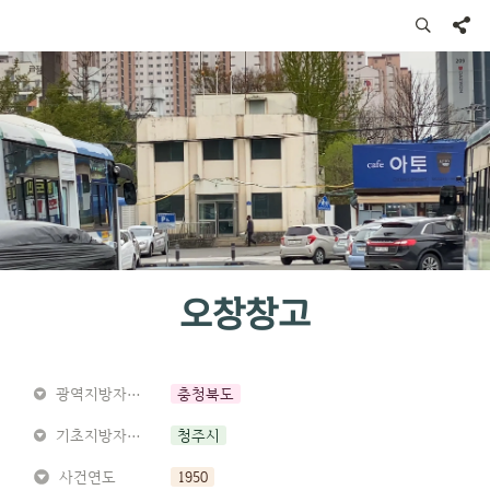
오창창고
광역지방자치단체
충청북도
기초지방자치단체
청주시
사건연도
1950