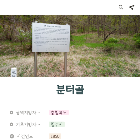
분터골
광역지방자치단체
충청북도
기초지방자치단체
청주시
사건연도
1950