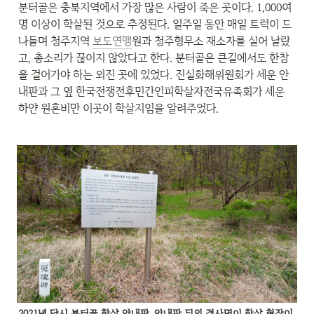
분터골은 충북지역에서 가장 많은 사람이 죽은 곳이다. 1,000여 
명 이상이 학살된 것으로 추정된다. 일주일 동안 매일 트럭이 드
나들며 청주지역 
보도연맹
원과 청주형무소 재소자를 실어 날랐
고, 총소리가 끊이지 않았다고 한다. 분터골은 큰길에서도 한참
을 걸어가야 하는 외진 곳에 있었다. 진실화해위원회가 세운 안
내판과 그 옆 한국전쟁전후민간인피학살자전국유족회가 세운 
하얀 원혼비만 이곳이 학살지임을 알려주었다.
2021년 당시 분터골 학살 안내판. 안내판 뒤의 경사면이 학살 현장이