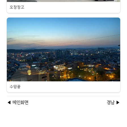
오창창고
수암골
◀ 메인화면
경남 ▶